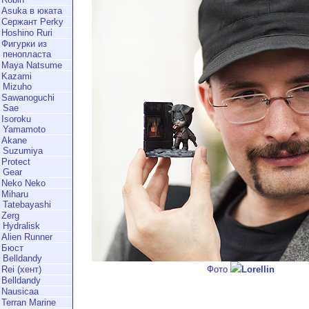
Asuka в юката
Сержант Perky
Hoshino Ruri
Фигурки из
пенопласта
Maya Natsume
Kazami
Mizuho
Sawanoguchi
Sae
Isoroku
Yamamoto
Akane
Suzumiya
Protect
Gear
Neko Neko
Miharu
Tatebayashi
Zerg
Hydralisk
Alien Runner
Бюст
Belldandy
Фото
Lorellin
Rei (хент)
Belldandy
Nausicaa
Terran Marine