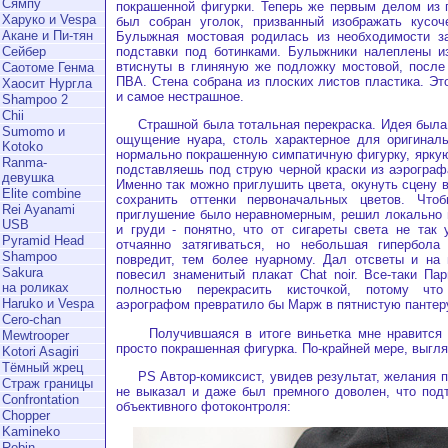
Сямпу
покрашенной фигурки. Теперь же первым делом из 
Харуко и Vespa
был собран уголок, призванный изображать кусоч
Акане и Пи-тян
Булыжная мостовая родилась из необходимости за
подставки под ботинками. Булыжники налеплены и
Сейбер
втиснуты в глиняную же подложку мостовой, после
Саотоме Генма
ПВА. Стена собрана из плоских листов пластика. Эт
Хаосит Нургла
и самое нестрашное.
Shampoo 2
Chii
Страшной была тотальная перекраска. Идея была в
Sumomo и
ощущение нуара, столь характерное для оригиналь
Kotoko
нормально покрашенную симпатичную фигурку, яркую
Ranma-
подставляешь под струю черной краски из аэрограф
девушка
Именно так можно приглушить цвета, окунуть сцену в
Elite combine
сохранить оттенки первоначальных цветов. Что
Rei Ayanami
приглушение было неравномерным, решил локально 
USB
и груди - понятно, что от сигареты света не так
Pyramid Head
отчаянно затягиваться, но небольшая гипербола
Shampoo
повредит, тем более нуарному. Дал отсветы и на 
Sakura
повесил знаменитый плакат Chat noir. Все-таки Па
на роликах
полностью перекрасить кисточкой, потому что
Haruko и Vespa
аэрографом превратило бы Марж в пятнистую пантер
Cero-chan
Получившаяся в итоге виньетка мне нравится г
Mewtrooper
просто покрашенная фигурка. По-крайней мере, выгля
Kotori Asagiri
Тёмный жрец
PS Автор-комиксист, увидев результат, желания п
Страж границы
не выказал и даже был премного доволен, что под
Confrontation
объективного фотоконтроля:
Chopper
Kamineko
Robin