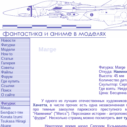
Новости
Фигурки
Marge
Модели
How to
Статьи
Галерея
Фигурка: Marge
Советы
Откуда:
Наемн
Файлы
Высота: 45 мм
Форум
Количество дета
Где купить
Скульптор: Сер
Ссылки
Где взять: Нигд
Поиск
Цена: Бесценна
О сайте
У одного из лучших отечественных художников-
Фигурки:
Хачетта
, в числе прочих есть одна незаконченная 
Миша
про темные закоулки парижского преступного 
Белфаст-тян
"Наемники" ("Mercs"). Персонажи истории - антропом
Konata Izumi
"фурри". Несколько страниц можно посмотреть
вот т
Tsukasa Hiiragi
Akane
Некоторое время назад Сергеем Кузьмичевы