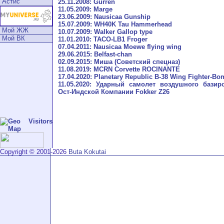
Астис
25.11.2008: Gurren
11.05.2009: Marge
23.06.2009: Nausicaa Gunship
15.07.2009: WH40K Tau Hammerhead
Мой ЖЖ
10.07.2009: Walker Gallop type
Мой ВК
11.01.2010: TACO-LB1 Froger
07.04.2011: Nausicaa Moewe flying wing
29.06.2015: Belfast-chan
02.09.2015: Миша (Советский спецназ)
11.08.2019: MCRN Corvette ROCINANTE
17.04.2020: Planetary Republic B-38 Wing Fighter-Bo
11.05.2020: Ударный самолет воздушного базир
Ост-Индской Компании Fokker Z26
Copyright © 2001-2026
Buta Kokutai