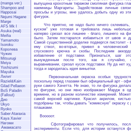
(manga ver.)
выпущена крохотным тиражом смоляная фигурка глав
наемницы Маргариты. Задействовав личные связи,
Shampoo and
просьбы и угрозы, мне удалось добыть одну из эт
Happosai
фигурок.
Nejumi Hagane
Marge
Что приятно, не надо было ничего склеивать, 
AFS Mk I
куском" уже готовая и требовала лишь небольшо
Asuka (real)
наперво срезал все лишнее - благо, лишнего на фи
Meifia
было. Затем постарался избавиться от швов и др
Yamamoto
Самой существенной доделке подвергся пистолет - 
Isoroku
ему ствол, во-вторых, привел в человеческий 
Королева
спускового крючка и скобы. Последним аккорд
Чужих
избавление от подставки. Признаться, шаг эт
Mitsurugi
вынужденным после того, как я случайно, п
Meiya
выравнивании, срезал кусок подставки. Ну да нет х
Yoshizumi
тогда и зародилась идея виньетки.
Mayuka
Лилит
Первоначальная окраска особых трудностей
поскольку перед глазами был официальный арт - офи
Raziel&Kain
руки самого Хачетта. Не знаю, то ли фигурка делала
Gilad Pellaeon
по фигурке, но они явно изображают Мардж в о
BoS Paladin
времени, но в разном количестве измерений. Может
(Fallout)
самой верхней картинке. Красил акрилом, кистью
Дио
подобраны так, чтобы давать "комиксную" окраску с
Ukyo
плашками.
Ryoko
Saber Ataraxia
Вооооот.
Kaya Xavier
Нагоми
Сфотографировал что получилось, после
Амамасато
эксперименты. Если что, для истории останутся ф