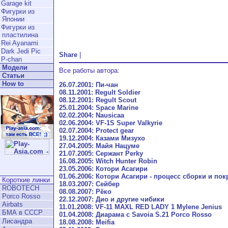
Garage kit
Фигурки из
Японии
Фигурки из
пластилина
Rei Ayanami
Dark Jedi Pic
Share
|
P-chan
Модели
Все работы автора:
Статьи
How to
26.07.2001: Пи-чан
08.11.2001: Regult Soldier
08.12.2001: Regult Scout
25.01.2004: Space Marine
02.02.2004: Nausicaa
02.06.2004: VF-1S Super Valkyrie
02.07.2004: Protect gear
19.12.2004: Казами Мизухо
27.04.2005: Майя Нацуме
21.07.2005: Сержант Perky
16.08.2005: Witch Hunter Robin
23.05.2006: Котори Асагири
01.06.2006: Котори Асагири - процесс сборки и пок
Короткие линки
18.03.2007: Сейбер
ROBOTECH
08.08.2007: Рёко
Porco Rosso
22.12.2007: Дио и другие чибики
Airbats
11.01.2008: VF-11 MAXL RED LADY 1 Mylene Jenius
БМА в СССР
01.04.2008: Диарама с Savoia S.21 Porco Rosso
Лисандра
18.08.2008: Meifia