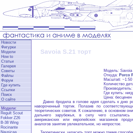
Новости
Фигурки
Savoia S.21 торт
Модели
How to
Статьи
Галерея
Модель: Savoia
Советы
Откуда:
Porco 
Файлы
Масштаб: ~1:50
Форум
Количество дет
Где купить
Производитель:
Ссылки
Где купить: ниг
Поиск
Цена: бесценен
О сайте
Давно бродила в голове идея сделать к дню ро
навороченный тортик. Полазив по соответствующ
Модели:
теоретических советов. К сожалению, в основном он
Regult Scout
дальнего зарубежья, в силу чего ссылались
Fokker Z26
американских или европейских магазинов проду
B-38 Wing
аналогов занятие увлекательное, но непростое.
Rocinante
Nausicaa
Теоретически, украсить торт можно тремя способа