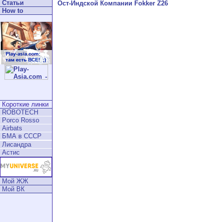
Статьи
Ост-Индской Компании Fokker Z26
How to
Короткие линки
ROBOTECH
Porco Rosso
Airbats
БМА в СССР
Лисандра
Астис
Мой ЖЖ
Мой ВК