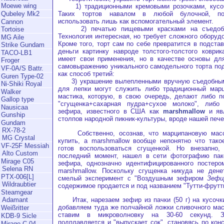
Moewe wing
1) традиционными кремовыми розочками, кусочк
Таких тортов навалом в любой булочной, п
Qubeley Mk2
использовать лишь как вспомогательный элемент.
Cannon
2) печатью пищевыми красками на съедобно
Tortoise
Технология интересная, но требует сложного оборуд
MG Aile
Кроме того, торт сам по себе превратится в подста
Strike Gundam
деньги картинку навроде толстого-толстого коври
TACO-LB1
имеет свои применения, но в качестве основы для
Froger
самовыражению уникального самодельного торта под
VF-0A/S Battr.
как способ третий:
Guren Type-02
3) украшение вылепленными вручную съедобным
Ni-Shiki Royal
для лепки могут служить либо традиционный марц
Walker
мастика, которую, в свою очередь, делают либо п
Gallop type
"сгущенка+сахарная пудра+сухое молоко", либо
Nausicaa
зефира, известного в США как
marshmallow
и яв
Gunship
столпов народной пикник-культуры, вроде нашей пече
Gundam
RX-78-2
Собственно, осознав, что марципановую масс
MG Crystal
купить, а marshmallow вообще непонятно что тако
VF-25F Messiah
готов воспользоваться сгущенкой. Но внезапно
Alto Custom
последний момент, нашел в сети фотографию паке
Mirage C05
зефира, однозначно идентифицированного постеро
Selena RN
marshmallow. Поскольку сгущенка никуда не дене
PTX-006[L]
смелый эксперимент с "Воздушным зефиром
Зефи
Wildraubtier
содержимое продается и под названием "Тутти-фрутт
Steamgear
Итак, нарезаем зефир из пачки (50 г) на кусочки
Adamant
добавляем туда же полчайной ложки сливочного мас
Weißritter
ставим в микроволновку на 30-60 секунд. Зе
KDB-9 Sicle
подплавляется и "выпускает сок", становясь по кон
Mirage C-04