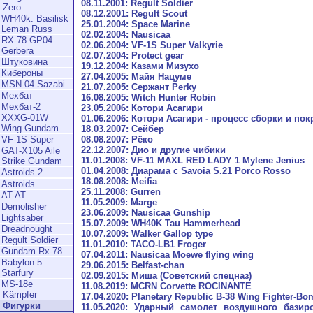
08.11.2001: Regult Soldier
Zero
08.12.2001: Regult Scout
WH40k: Basilisk
25.01.2004: Space Marine
Leman Russ
02.02.2004: Nausicaa
RX-78 GP04
02.06.2004: VF-1S Super Valkyrie
Gerbera
02.07.2004: Protect gear
Штуковина
19.12.2004: Казами Мизухо
Кибероны
27.04.2005: Майя Нацуме
MSN-04 Sazabi
21.07.2005: Сержант Perky
Мехбат
16.08.2005: Witch Hunter Robin
Мехбат-2
23.05.2006: Котори Асагири
XXXG-01W
01.06.2006: Котори Асагири - процесс сборки и пок
Wing Gundam
18.03.2007: Сейбер
08.08.2007: Рёко
VF-1S Super
22.12.2007: Дио и другие чибики
GAT-X105 Aile
11.01.2008: VF-11 MAXL RED LADY 1 Mylene Jenius
Strike Gundam
01.04.2008: Диарама с Savoia S.21 Porco Rosso
Astroids 2
18.08.2008: Meifia
Astroids
25.11.2008: Gurren
AT-AT
11.05.2009: Marge
Demolisher
23.06.2009: Nausicaa Gunship
Lightsaber
15.07.2009: WH40K Tau Hammerhead
Dreadnought
10.07.2009: Walker Gallop type
Regult Soldier
11.01.2010: TACO-LB1 Froger
Gundam Rx-78
07.04.2011: Nausicaa Moewe flying wing
Babylon-5
29.06.2015: Belfast-chan
Starfury
02.09.2015: Миша (Советский спецназ)
MS-18e
11.08.2019: MCRN Corvette ROCINANTE
Kämpfer
17.04.2020: Planetary Republic B-38 Wing Fighter-Bo
Фигурки
11.05.2020: Ударный самолет воздушного базир