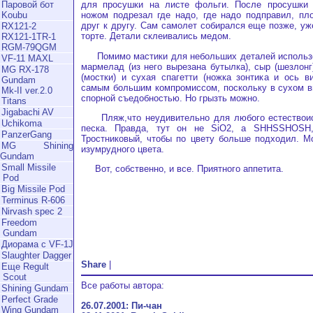
для просушки на листе фольги. После просушки
Паровой бот
ножом подрезал где надо, где надо подправил, пл
Koubu
друг к другу. Сам самолет собирался еще позже, уж
RX121-2
торте. Детали склеивались медом.
RX121-1TR-1
RGM-79QGM
Помимо мастики для небольших деталей использ
VF-11 MAXL
мармелад (из него вырезана бутылка), сыр (шезлонг
MG RX-178
(мостки) и сухая спагетти (ножка зонтика и ось ви
Gundam
самым большим компромиссом, поскольку в сухом в
Mk-II ver.2.0
спорной съедобностью. Но грызть можно.
Titans
Jigabachi AV
Пляж,что неудивительно для любого естествоис
Uchikoma
песка. Правда, тут он не SiO2, а SHHSSHOSH,
PanzerGang
Тростниковый, чтобы по цвету больше подходил. М
MG Shining
изумрудного цвета.
Gundam
Small Missile
Вот, собственно, и все. Приятного аппетита.
Pod
Big Missile Pod
Terminus R-606
Nirvash spec 2
Freedom
Gundam
Диорама с VF-1J
Slaughter Dagger
Share
|
Еще Regult
Scout
Все работы автора:
Shining Gundam
Perfect Grade
26.07.2001: Пи-чан
Wing Gundam