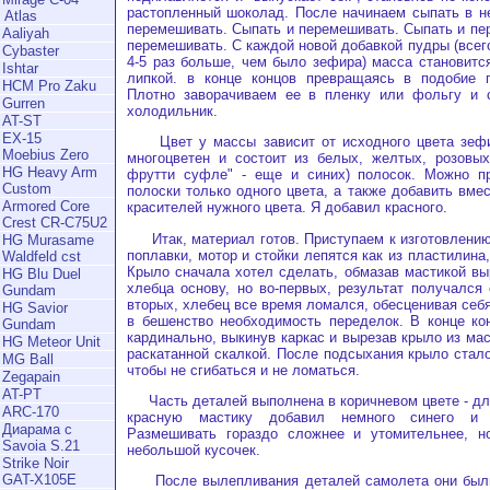
растопленный шоколад. После начинаем сыпать в н
Atlas
перемешивать. Сыпать и перемешивать. Сыпать и пе
Aaliyah
перемешивать. С каждой новой добавкой пудры (всег
Cybaster
4-5 раз больше, чем было зефира) масса становитс
Ishtar
липкой. в конце концов превращаясь в подобие п
HCM Pro Zaku
Плотно заворачиваем ее в пленку или фольгу и 
Gurren
холодильник.
AT-ST
EX-15
Цвет у массы зависит от исходного цвета зефир
Moebius Zero
многоцветен и состоит из белых, желтых, розовых
HG Heavy Arm
фрутти суфле" - еще и синих) полосок. Можно п
Custom
полоски только одного цвета, а также добавить вме
Armored Core
красителей нужного цвета. Я добавил красного.
Crest CR-C75U2
Итак, материал готов. Приступаем к изготовлению
HG Murasame
поплавки, мотор и стойки лепятся как из пластилина,
Waldfeld cst
Крыло сначала хотел сделать, обмазав мастикой вы
HG Blu Duel
хлебца основу, но во-первых, результат получался 
Gundam
вторых, хлебец все время ломался, обесценивая себя
HG Savior
в бешенство необходимость переделок. В конце ко
Gundam
кардинально, выкинув каркас и вырезав крыло из ма
HG Meteor Unit
раскатанной скалкой. После подсыхания крыло стало
MG Ball
чтобы не сгибаться и не ломаться.
Zegapain
AT-PT
Часть деталей выполнена в коричневом цвете - для
ARC-170
красную мастику добавил немного синего и ж
Диарама с
Размешивать гораздо сложнее и утомительнее, 
Savoia S.21
небольшой кусочек.
Strike Noir
GAT-X105E
После вылепливания деталей самолета они были