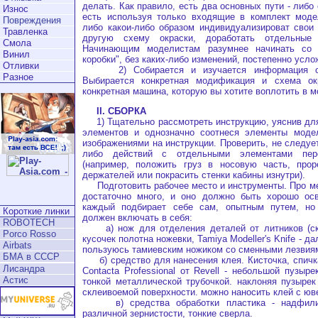
делать. Как правило, есть два основных пути - либо с
Износ
есть используя только входящие в комплект моде
Повреждения
либо какои-либо образом индивидуализироват свои
Травленка
другую схему окраски, доработать отдельные
Смола
Начинающим моделистам разумнее начинать со 
Винил
коробки", без каких-либо изменений, постепенно усл
Отливки
2) Собирается и изучается информация о 
Разное
Выбирается конкретная модификация и схема ок
конкретная машина, которую вы хотите воплотить в м
II. СБОРКА
1) Тщательно рассмотреть инструкцию, уяснив для
элементов и однозначно соотнеся элементы моде
изображениями на инструкции. Проверить, не следуе
либо действий с отдельными элементами пер
(например, положить груз в носовую часть, прор
держателей или покрасить стенки кабины изнутри).
Подготовить рабочее место и инструменты. Про ме
достаточно много, и оно должно быть хорошо ос
каждый подбирает себе сам, опытным путем, но
Короткие линки
должен включать в себя:
ROBOTECH
а) нож для отделения деталей от литников (ск
Porco Rosso
кусочек полотна ножевки, Tamiya Modeller's Knife - да
Airbats
пользуюсь тамиевским ножиком со сменными лезвиям
БМА в СССР
б) средство для нанесения клея. Кисточка, спичка
Лисандра
Contacta Professional от Revell - небольшой пузыр
Астис
тонкой металлической трубочкой. наклоняя пузырек
склеивоемой поверхности. можно наносить клей с юв
в) средства обработки пластика - надфили,
различной зернистости, тонкие сверла.