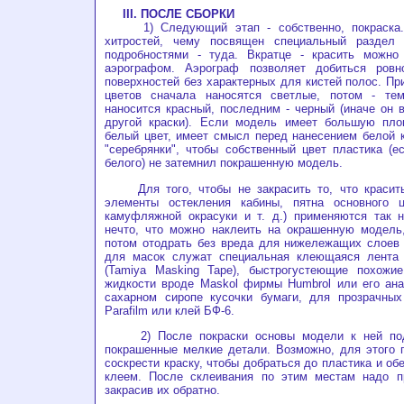
III. ПОСЛЕ СБОРКИ
1) Следующий этап - собственно, покраска. 
хитростей, чему посвящен специальный раздел 
подробностями - туда. Вкратце - красить можно
аэрографом. Аэрограф позволяет добиться ровн
поверхностей без характерных для кистей полос. Пр
цветов сначала наносятся светлые, потом - те
наносится красный, последним - черный (иначе он 
другой краски). Если модель имеет большую пл
белый цвет, имеет смысл перед нанесением белой 
"серебрянки", чтобы собственный цвет пластика (е
белого) не затемнил покрашенную модель.
Для того, чтобы не закрасить то, что красить
элементы остекления кабины, пятна основного 
камуфляжной окрасуки и т. д.) применяются так н
нечто, что можно наклеить на окрашенную модель,
потом отодрать без вреда для нижележащих слоев 
для масок служат специальная клеющаяся лента
(Tamiya Masking Tape), быстрогустеющие похожи
жидкости вроде Maskol фирмы Humbrol или его ана
сахарном сиропе кусочки бумаги, для прозрачных
Parafilm или клей БФ-6.
2) После покраски основы модели к ней подк
покрашенные мелкие детали. Возможно, для этого п
соскрести краску, чтобы добраться до пластика и обе
клеем. После склеивания по этим местам надо пр
закрасив их обратно.