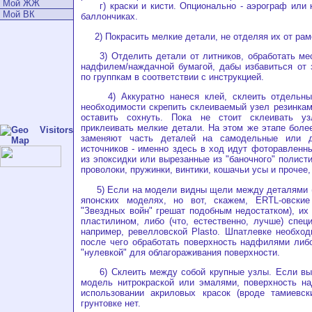
Мой ЖЖ
г) краски и кисти. Опционально - аэрограф или к
Мой ВК
баллончиках.
2) Покрасить мелкие детали, не отделяя их от рам
3) Отделить детали от литников, обработать мес
надфилем/наждачной бумагой, дабы избавиться от 
по группкам в соответствии с инструкцией.
4) Аккуратно нанеся клей, склеить отдельны
необходимости скрепить склеиваемый узел резинка
оставить сохнуть. Пока не стоит склеивать 
приклеивать мелкие детали. На этом же этапе бол
заменяют часть деталей на самодельные или 
источников - именно здесь в ход идут фоторавленн
из эпоксидки или вырезанные из "баночного" полист
проволоки, пружинки, винтики, кошачьи усы и прочее,
5) Если на модели видны щели между деталями (в
японских моделях, но вот, скажем, ERTL-овски
"Звездных войн" грешат подобным недостатком), их
пластилином, либо (что, естественно, лучше) спец
например, ревелловской Plasto. Шпатлевке необход
после чего обработать поверхность надфилями либ
"нулевкой" для облагораживания поверхности.
6) Склеить между собой крупные узлы. Если вы 
модель нитрокраской или эмалями, поверхность на
использовании акриловых красок (вроде тамиевск
грунтовке нет.