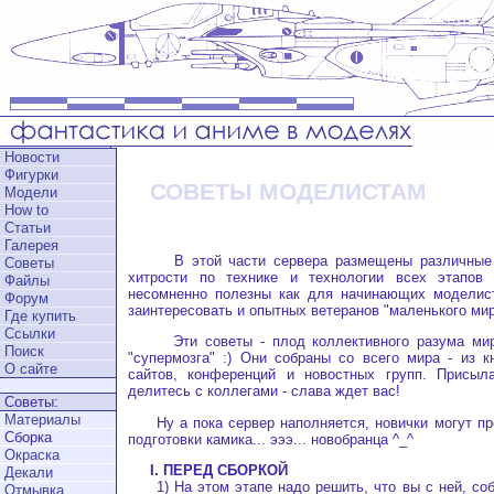
Новости
Фигурки
СОВЕТЫ МОДЕЛИСТАМ
Модели
How to
Статьи
Галерея
В этой части сервера размещены различные с
Советы
хитрости по технике и технологии всех этапов
Файлы
несомненно полезны как для начинающих моделист
Форум
заинтересовать и опытных ветеранов "маленького мир
Где купить
Ссылки
Эти советы - плод коллективного разума миро
Поиск
"супермозга" :) Они собраны со всего мира - из кн
О сайте
сайтов, конференций и новостных групп. Присыла
делитесь с коллегами - слава ждет вас!
Советы:
Материалы
Ну а пока сервер наполняется, новички могут про
Сборка
подготовки камика... эээ... новобранца ^_^
Окраска
I. ПЕРЕД СБОРКОЙ
Декали
1) На этом этапе надо решить, что вы с ней, соб
Отмывка