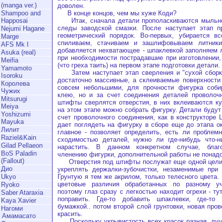
(manga ver.)
доволен.
В конце концов, чем мы хуже Коди?
Shampoo and
Итак, сначала детали прополаскиваются мыльно
Happosai
следы заводской смазки. После наступает этап п
Nejumi Hagane
геометрический порядок. Во-первых, убирается вс
Marge
спиливаем, стачиваем и зашлифовываем литники
AFS Mk I
добавляется нехватающее - шпаклевкой заполняем 
Asuka (real)
при необходимости пострадавшие при изготовлении,
Meifia
(что греха таить) на первом этапе подготовки детали.
Yamamoto
Затем наступает этап сверления и "сухой сборки
Isoroku
достаточно массивные, а склеиваемые поверхности
Королева
совсем небольшими, для прочности фигурка соби
Чужих
клею, но и за счет соединения деталей проволо
Mitsurugi
штифты сверлятся отверстия, в них вклеиваются ку
Meiya
на этом этапе можно собрать фигурку. Детали будут
Yoshizumi
счет проволочного соединения, как в конструкторе 
Mayuka
дает поглядеть на фигурку в сборе еще до этапа о
Лилит
главное - позволяет определить, есть ли проблем
Raziel&Kain
сходимостью деталей, нужно ли где-нибудь что-н
Gilad Pellaeon
нарастить. В данном конкретном случае, благ
BoS Paladin
членению фигурки, дополнительной работы не понад
(Fallout)
Отверстия под штифты послужат еще одной цели -
Дио
укреплять держалки-зубочистки, незаменимые при 
Грунтую я тем же акрилом, только телесного цвета.
Ukyo
цветовые различия обработанных по разному уч
Ryoko
поэтому глаз сразу с легкостью находит огрехи - ту
Saber Ataraxia
поправить. Где-то добавить шпаклевки, где-то
Kaya Xavier
бумажкой.. потом второй слой грунтовки, новая про
Нагоми
красить.
Амамасато
Поскольку укрывистость всех красок разная, лучш