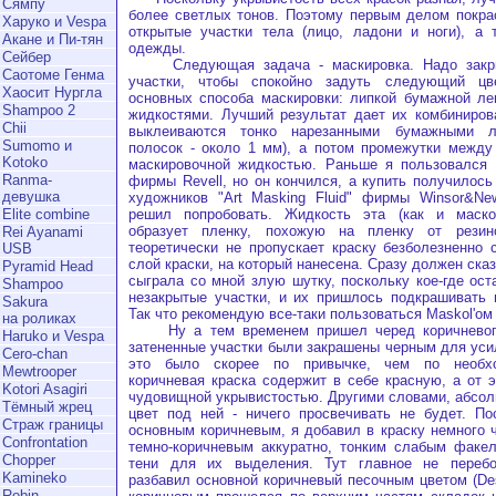
Сямпу
более светлых тонов. Поэтому первым делом покра
Харуко и Vespa
открытые участки тела (лицо, ладони и ноги), а 
Акане и Пи-тян
одежды.
Сейбер
Следующая задача - маскировка. Надо закры
Саотоме Генма
участки, чтобы спокойно задуть следующий цв
Хаосит Нургла
основных способа маскировки: липкой бумажной ле
Shampoo 2
жидкостями. Лучший результат дает их комбиниров
Chii
выклеиваются тонко нарезанными бумажными л
Sumomo и
полосок - около 1 мм), а потом промежутки между
Kotoko
маскировочной жидкостью. Раньше я пользовался 
Ranma-
фирмы Revell, но он кончился, а купить получилось
девушка
художников "Art Masking Fluid" фирмы Winsor&New
решил попробовать. Жидкость эта (как и маско
Elite combine
образует пленку, похожую на пленку от резино
Rei Ayanami
теоретически не пропускает краску безболезненно 
USB
слой краски, на который нанесена. Сразу должен сказ
Pyramid Head
сыграла со мной злую шутку, поскольку кое-где ос
Shampoo
незакрытые участки, и их пришлось подкрашивать 
Sakura
Так что рекомендую все-таки пользоваться Maskol'ом
на роликах
Ну а тем временем пришел черед коричневого
Haruko и Vespa
затененные участки были закрашены черным для уси
Cero-chan
это было скорее по привычке, чем по необхо
Mewtrooper
коричневая краска содержит в себе красную, а от э
Kotori Asagiri
чудовищной укрывистостью. Другими словами, абсолю
Тёмный жрец
цвет под ней - ничего просвечивать не будет. По
Страж границы
основным коричневым, я добавил в краску немного 
Confrontation
темно-коричневым аккуратно, тонким слабым факел
Chopper
тени для их выделения. Тут главное не перебо
Kamineko
разбавил основной коричневый песочным цветом (Dese
Robin