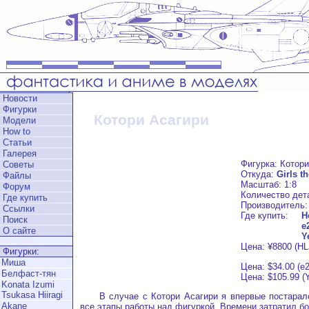
Новости
Фигурки
Котори Асагири
Модели
How to
Статьи
Галерея
Фигурка: Котор
Советы
Откуда:
Girls t
Файлы
Масштаб: 1:8
Форум
Количество дет
Где купить
Производитель
Ссылки
Где купить:
H
Поиск
e
О сайте
Y
Цена: ¥8800 (HL
Фигурки:
Миша
Цена: $34.00 (e
Белфаст-тян
Цена: $105.99 (
Konata Izumi
Tsukasa Hiiragi
В случае с Котори Асагири я впервые постарал
Akane
все этапы работы над фигуркой. Времени затратил б