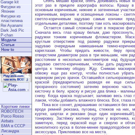
Опять мешаю краски, опять добиваюсь новых ко
Garage kit
этот раз в прицеле аэрографа волосы. Крашу в
Фигурки из
основным коричневым, нижние и затененные участки
Японии
коричневым, верхние и освещенные локоны - светл
Фигурки из
светло-коричневым задуваю самые кончики пря
пластилина
отдельными деталями, поэтому там хоть маскировать
Rei Ayanami
Остается самый сложный этап в покраске фигурк
Dark Jedi Pic
Сначала весь глаз крашу белым, даю просохнуть,
P-chan
радужки тонким коричневым фломастером. Маск
Модели
круглым отверстием под размер радужки прикр
Статьи
задуваю очередным намешанным темно-коричне
How to
кареглазая. Чтобы придать живости, беру проз
отверстием диаметром раза в три меньшим, чем рад
расстоянии в несколько миллиметров над будущим
задуваю светло-коричневым, чтобы дать радужке г
центра к темному ободку. Жду. Снимаю маскировк
обвожу еще раз контур, чтобы полностью убрат
маркером рисую зрачок. Оставшейся сильноразведе
краской (предварительно разведя ее еще сильн
прозрачного состояния) затеняю верхнюю часть
кисточку в белу. краску и рисую два блика - мален
снизу. Когда краска подсыхает, заливаю весь глаз
лаком, чтобы добавить влажного блеска. Все, глаза г
Пока все сохнет, докрашиваю оставшиеся без вни
Короткие линки
вроде ремней рюкзака, пуговиц, стежков на них, 
ROBOTECH
куртке, шортах и рюкзаке (еще один коричневый!)
Porco Rosso
тонировку. Застёжку молнии куртки у воротника, 
Airbats
заметную, перед окраской еще и сверлю и обта
БМА в СССР
монолитного куска в более-менее правдоподобное о
Лисандра
аксессуара. Приклеиваю все на места.