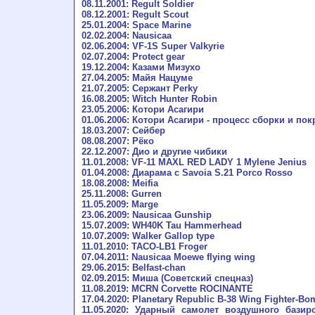
08.11.2001: Regult Soldier
08.12.2001: Regult Scout
25.01.2004: Space Marine
02.02.2004: Nausicaa
02.06.2004: VF-1S Super Valkyrie
02.07.2004: Protect gear
19.12.2004: Казами Мизухо
27.04.2005: Майя Нацуме
21.07.2005: Сержант Perky
16.08.2005: Witch Hunter Robin
23.05.2006: Котори Асагири
01.06.2006: Котори Асагири - процесс сборки и пок
18.03.2007: Сейбер
08.08.2007: Рёко
22.12.2007: Дио и другие чибики
11.01.2008: VF-11 MAXL RED LADY 1 Mylene Jenius
01.04.2008: Диарама с Savoia S.21 Porco Rosso
18.08.2008: Meifia
25.11.2008: Gurren
11.05.2009: Marge
23.06.2009: Nausicaa Gunship
15.07.2009: WH40K Tau Hammerhead
10.07.2009: Walker Gallop type
11.01.2010: TACO-LB1 Froger
07.04.2011: Nausicaa Moewe flying wing
29.06.2015: Belfast-chan
02.09.2015: Миша (Советский спецназ)
11.08.2019: MCRN Corvette ROCINANTE
17.04.2020: Planetary Republic B-38 Wing Fighter-Bo
11.05.2020: Ударный самолет воздушного базир