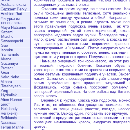
коричневым прошелся по верхним частям складок 
освещенным участкам. Лепота.
Asuka в юката
Отложив на время куртку, занялся ножками. Как 
Сержант Perky
были покрашены целиком телесным, хотя реально о
Hoshino Ruri
полоски кожи между чулками и юбкой. Напрасная т
Фигурки из
отличие от оригинала, я решил сделать чулки пол
пенопласта
этого правильная подложка очень важна. Так что
Maya Natsume
глазок очередной густой темно-коричневый, ско
Kazami
аэрографа издалека задул чулки. Благодаря тому,
Mizuho
мало, факел распыления был широким, а краска на 
Sawanoguchi
чуть засохнуть крохотными шариками, красоч
Sae
полупрозрачным и "шумным". Потом аккуратно усилил
Isoroku
чулки натянуты меньше и, соответственно, выглядят т
Yamamoto
щиколоток и у верхнего среза. Получилось вполне на
Akane
Намешав очередной тон коричневого, на этот раз 
Suzumiya
и темный, покрасил ботинки. Кожаная обувь в
Protect
характерно, с потертостями на красочном покрытии; 
Gear
более светлым коричневым поднятые участки. Закре
Neko Neko
лаком. Затем сильноразведенной в уайт-спирите чер
Miharu
залил углубления для придания визуальной 
Tatebayashi
Дождавшись, когда смывка просохнет, обмакнул
Zerg
глянцевый акриловый лак. На сем работа над ботинк
Hydralisk
завершилась.
Alien Runner
Вернемся к куртке. Краска уже подсохла, можно 
Бюст
Увы и ах, не обошлось без досадных промахов - кое
Belldandy
залилась на защищенный участок, кое-где, наобор
нужные места. Выход один, поправить все вручную.
Rei (хент)
кисточкой и предусмотрительно оставленными в гер
Belldandy
образцами намешанных красок, аккуратно подправл
Nausicaa
цветов.
Terran Marine