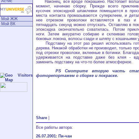
Астис
Наконец, все вроде покрашено. Настопает волш
момент, начинаю сборку. Прежде всего приклеи
кусочек эпоксидной шпаклевки помещается в просв
места контакта промазываются суперклеем, и дета
Мой ЖЖ
нее отрезком проволоки вставляется в паз и 
Мой ВК
пятнадцать секунд можно отпускать. Оставляю в пок
эпоксидка окончательно схватилась. Потом прик
ноги. Затем аккуратно собираю и склеиваю голову
боковых локона, волосы сзади и шляпу с кошачьими 
Подставку на этот раз решил использовать гот
дерева. Никакой обработки не производил, только п
под отрезки проволоки, вклееные в ботинки. Благод
удерживается на подставке даже без клея - вд
заменить подставку на что-то более атмосферное.
PS Смотрите вторую часть ста
фоторепортажем о сборке и покраске.
Share
|
Все работы автора:
26.07.2001: Пи-чан