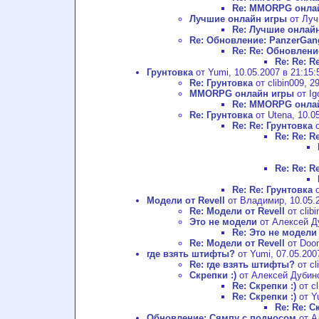
Re: MMORPG онла
Лучшие онлайн игры
от Луч
Re: Лучшие онлай
Re: Обновление: PanzerGan
Re: Re: Обновлени
Re: Re: 
Грунтовка
от Yumi, 10.05.2007 в 21:15:
Re: Грунтовка
от clibin009, 2
MMORPG онлайн игры
от Ig
Re: MMORPG онла
Re: Грунтовка
от Utena, 10.05
Re: Re: Грунтовка
о
Re: Re: R
Re: Re: R
Re: Re: Грунтовка
о
Модели от Revell
от Владимир, 10.05.2
Re: Модели от Revell
от clibi
Это не модели
от Алексей Ду
Re: Это не модели
Re: Модели от Revell
от Doom
где взять штифты?
от Yumi, 07.05.200
Re: где взять штифты?
от cl
Скрепки :)
от Алексей Дубинск
Re: Скрепки :)
от cl
Re: Скрепки :)
от Yu
Re: Re: С
Обновление: Сямпу с подносом
от А