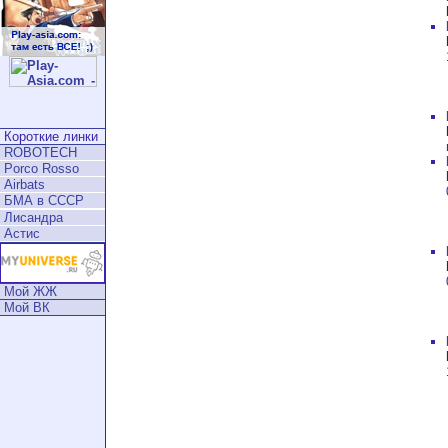
Короткие линки
ROBOTECH
Porco Rosso
Airbats
БМА в СССР
Лисандра
Астис
Мой ЖЖ
Мой ВК