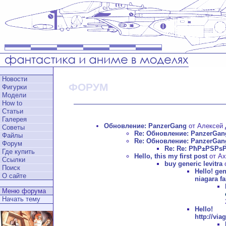
Новости
ФОРУМ
Фигурки
Модели
How to
Статьи
Галерея
Обновление: PanzerGang
от Алексей Д
Советы
Re: Обновление: PanzerGan
Файлы
Re: Обновление: PanzerGan
Форум
Re: Re: РћР±РЅРѕ
Где купить
Hello, this my first post
от Ax
Ссылки
buy generic levitra
о
Поиск
Hello!
gen
О сайте
niagara fa
Меню форума
Начать тему
Hell
http://vi