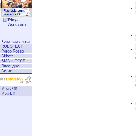
Короткие линки
ROBOTECH
Porco Rosso
Airbats
БМА в СССР
Лисандра
Астис
Мой ЖЖ
Мой ВК