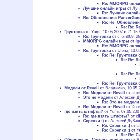
Re: MMORPG онла
Лучшие онлайн игры
от Луч
Re: Лучшие онлай
Re: Обновление: PanzerGan
Re: Re: Обновлени
Re: Re: 
Грунтовка
от Yumi, 10.05.2007 в 21:15:
Re: Грунтовка
от clibin009, 2
MMORPG онлайн игры
от Ig
Re: MMORPG онла
Re: Грунтовка
от Utena, 10.05
Re: Re: Грунтовка
о
Re: Re: R
Re: Re: R
Re: Re: Грунтовка
о
Модели от Revell
от Владимир, 10.05.2
Re: Модели от Revell
от clibi
Это не модели
от Алексей Ду
Re: Это не модели
Re: Модели от Revell
от Doom
где взять штифты?
от Yumi, 07.05.200
Re: где взять штифты?
от cl
Скрепки :)
от Алексей Дубинск
Re: Скрепки :)
от cl
Re: Скрепки :)
от Yu
Re: Re: С
Обновление: Сямпу с подносом
от А