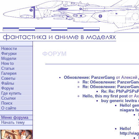
Новости
ФОРУМ
Фигурки
Модели
How to
Статьи
Галерея
Обновление: PanzerGang
от Алексей Д
Советы
Re: Обновление: PanzerGan
Файлы
Re: Обновление: PanzerGan
Форум
Re: Re: РћР±РЅРѕ
Где купить
Hello, this my first post
от Ax
Ссылки
buy generic levitra
о
Поиск
Hello!
gen
О сайте
niagara fa
Меню форума
Начать тему
Hell
http://vi