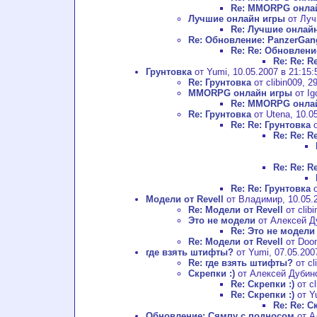
Re: MMORPG онла
Лучшие онлайн игры
от Луч
Re: Лучшие онлай
Re: Обновление: PanzerGan
Re: Re: Обновлени
Re: Re: 
Грунтовка
от Yumi, 10.05.2007 в 21:15:
Re: Грунтовка
от clibin009, 2
MMORPG онлайн игры
от Ig
Re: MMORPG онла
Re: Грунтовка
от Utena, 10.05
Re: Re: Грунтовка
о
Re: Re: R
Re: Re: R
Re: Re: Грунтовка
о
Модели от Revell
от Владимир, 10.05.2
Re: Модели от Revell
от clibi
Это не модели
от Алексей Ду
Re: Это не модели
Re: Модели от Revell
от Doom
где взять штифты?
от Yumi, 07.05.200
Re: где взять штифты?
от cl
Скрепки :)
от Алексей Дубинск
Re: Скрепки :)
от cl
Re: Скрепки :)
от Yu
Re: Re: С
Обновление: Сямпу с подносом
от А