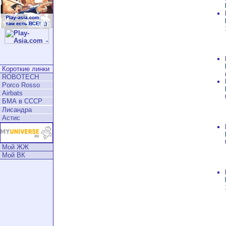
Короткие линки
ROBOTECH
Porco Rosso
Airbats
БМА в СССР
Лисандра
Астис
Мой ЖЖ
Мой ВК