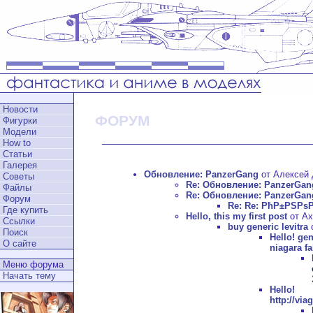
Новости
ФОРУМ
Фигурки
Модели
How to
Статьи
Галерея
Обновление: PanzerGang
от Алексей Д
Советы
Re: Обновление: PanzerGan
Файлы
Re: Обновление: PanzerGan
Форум
Re: Re: РћР±РЅРѕ
Где купить
Hello, this my first post
от Ax
Ссылки
buy generic levitra
о
Поиск
Hello!
gen
О сайте
niagara fa
Меню форума
Начать тему
Hell
http://vi