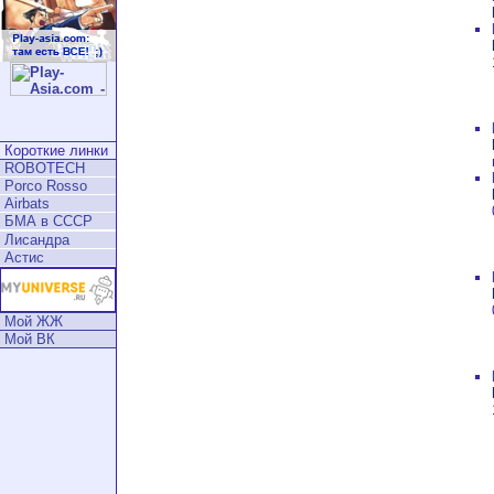
Короткие линки
ROBOTECH
Porco Rosso
Airbats
БМА в СССР
Лисандра
Астис
Мой ЖЖ
Мой ВК