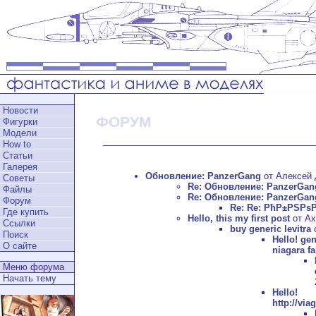
Новости
ФОРУМ
Фигурки
Модели
How to
Статьи
Галерея
Обновление: PanzerGang
от Алексей Д
Советы
Re: Обновление: PanzerGan
Файлы
Re: Обновление: PanzerGan
Форум
Re: Re: РћР±РЅРѕ
Где купить
Hello, this my first post
от Ax
Ссылки
buy generic levitra
о
Поиск
Hello!
gen
О сайте
niagara fa
Меню форума
Начать тему
Hell
http://vi