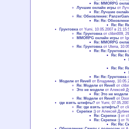
Re: MMORPG онла
Лучшие онлайн игры
от Луч
Re: Лучшие онлай
Re: Обновление: PanzerGan
Re: Re: Обновлени
Re: Re: 
Грунтовка
от Yumi, 10.05.2007 в 21:15:
Re: Грунтовка
от clibin009, 2
MMORPG онлайн игры
от Ig
Re: MMORPG онла
Re: Грунтовка
от Utena, 10.05
Re: Re: Грунтовка
о
Re: Re: R
Re: Re: R
Re: Re: Грунтовка
о
Модели от Revell
от Владимир, 10.05.2
Re: Модели от Revell
от clibi
Это не модели
от Алексей Ду
Re: Это не модели
Re: Модели от Revell
от Doom
где взять штифты?
от Yumi, 07.05.200
Re: где взять штифты?
от cl
Скрепки :)
от Алексей Дубинск
Re: Скрепки :)
от cl
Re: Скрепки :)
от Yu
Re: Re: С
Обновление: Сямпу с подносом
от А