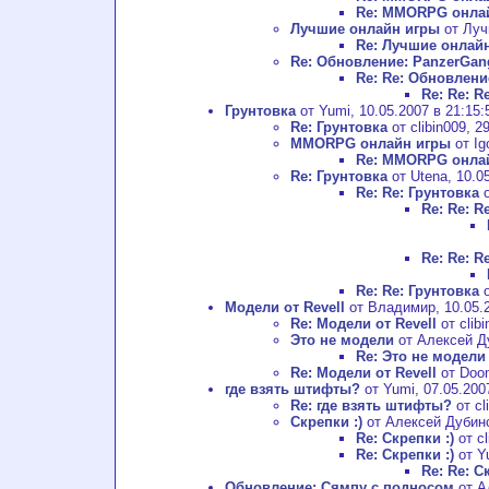
Re: MMORPG онла
Лучшие онлайн игры
от Луч
Re: Лучшие онлай
Re: Обновление: PanzerGan
Re: Re: Обновлени
Re: Re: 
Грунтовка
от Yumi, 10.05.2007 в 21:15:
Re: Грунтовка
от clibin009, 2
MMORPG онлайн игры
от Ig
Re: MMORPG онла
Re: Грунтовка
от Utena, 10.05
Re: Re: Грунтовка
о
Re: Re: R
Re: Re: R
Re: Re: Грунтовка
о
Модели от Revell
от Владимир, 10.05.2
Re: Модели от Revell
от clibi
Это не модели
от Алексей Ду
Re: Это не модели
Re: Модели от Revell
от Doom
где взять штифты?
от Yumi, 07.05.200
Re: где взять штифты?
от cl
Скрепки :)
от Алексей Дубинск
Re: Скрепки :)
от cl
Re: Скрепки :)
от Yu
Re: Re: С
Обновление: Сямпу с подносом
от А