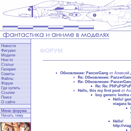
Новости
ФОРУМ
Фигурки
Модели
How to
Статьи
Галерея
Обновление: PanzerGang
от Алексей Д
Советы
Re: Обновление: PanzerGan
Файлы
Re: Обновление: PanzerGan
Форум
Re: Re: РћР±РЅРѕ
Где купить
Hello, this my first post
от Ax
Ссылки
buy generic levitra
о
Поиск
Hello!
gen
О сайте
niagara fa
Меню форума
Начать тему
Hell
http://vi