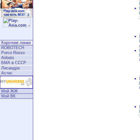
Короткие линки
ROBOTECH
Porco Rosso
Airbats
БМА в СССР
Лисандра
Астис
Мой ЖЖ
Мой ВК