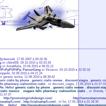
убинский, 17.05.2007 в 00:26:36
g
от clibin009, 29.10.2015 в 03:43:29
g
от AnnaMaria, 23.06.2015 в 09:25:12
РІР»РµРЅРёРµ: PanzerGang
от Xkxaxvx, 03.10.2015 в 22:50:16
ioppefe, 02.08.2010 в 04:21:24
т generic levitra, 12.08.2010 в 08:39:42
eric cialis by phone
,
generic cialis review
,
discount viagra
,
generic ci
lls pharmacy cialisonline cialis
, от discount_viagra, 17.05.2014 в 01:57:4
Re: Hello!
generic cialis by phone
,
generic cialis review
,
discount via
cialis mexico
,
niagara falls pharmacy cialisonline cialis
, от Brenda, 
21:47:07
o!
http://promotingirishdesign.com/
,
http://varnostvprometu
agrasalep5.com/
,
http://cialisalep5.com/
, от for, 17.05.2014 в 01:34:30
Re: Hello!
http://promotingirishdesign.com/
,
http://varnostvpro