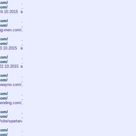
.com/
,
.com/
,
 24.10.2015 в
.com/
,
.com/
,
ing-men.com/,
.com/
,
.com/
,
 23.10.2015 в
.com/
,
.com/
,
, 22.10.2015 в
.com/
,
.com/
,
awayno.com/,
.com/
,
.com/
,
ending.com/,
.com/
,
.com/
,
/spartan-
.com/
,
.com/
,