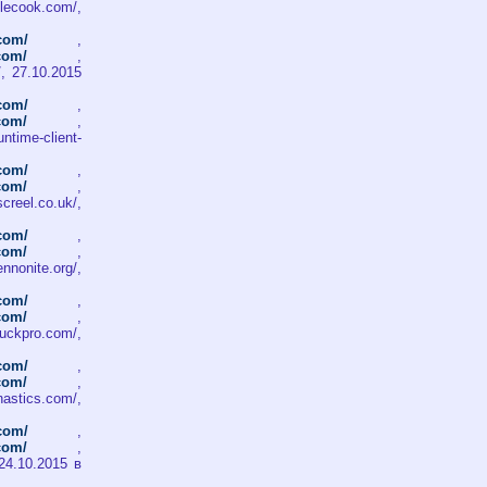
ecook.com/,
.com/
,
.com/
,
/, 27.10.2015
.com/
,
.com/
,
time-client-
.com/
,
.com/
,
reel.co.uk/,
.com/
,
.com/
,
nnonite.org/,
.com/
,
.com/
,
uckpro.com/,
.com/
,
.com/
,
astics.com/,
.com/
,
.com/
,
, 24.10.2015 в