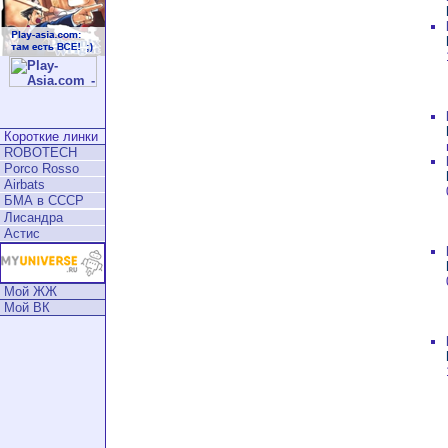
Короткие линки
ROBOTECH
Porco Rosso
Airbats
БМА в СССР
Лисандра
Астис
Мой ЖЖ
Мой ВК