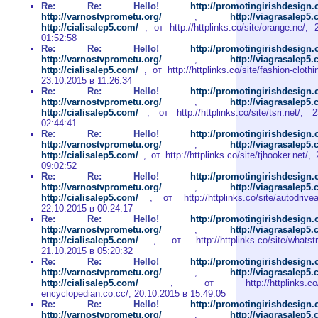
Re: Re: Hello!
http://promotingirishdesign
http://varnostvprometu.org/
,
http://viagrasalep5
http://cialisalep5.com/
, от http://httplinks.co/site/orange.ne/,
01:52:58
Re: Re: Hello!
http://promotingirishdesign
http://varnostvprometu.org/
,
http://viagrasalep5
http://cialisalep5.com/
, от http://httplinks.co/site/fashion-cloth
23.10.2015 в 11:26:34
Re: Re: Hello!
http://promotingirishdesign
http://varnostvprometu.org/
,
http://viagrasalep5
http://cialisalep5.com/
, от http://httplinks.co/site/tsri.net/,
02:44:41
Re: Re: Hello!
http://promotingirishdesign
http://varnostvprometu.org/
,
http://viagrasalep5
http://cialisalep5.com/
, от http://httplinks.co/site/tjhooker.net/
09:02:52
Re: Re: Hello!
http://promotingirishdesign
http://varnostvprometu.org/
,
http://viagrasalep5
http://cialisalep5.com/
, от http://httplinks.co/site/autodrive
22.10.2015 в 00:24:17
Re: Re: Hello!
http://promotingirishdesign
http://varnostvprometu.org/
,
http://viagrasalep5
http://cialisalep5.com/
, от http://httplinks.co/site/whatstr
21.10.2015 в 05:20:32
Re: Re: Hello!
http://promotingirishdesign
http://varnostvprometu.org/
,
http://viagrasalep5
http://cialisalep5.com/
, от http://httplinks.co/site
encyclopedian.co.cc/, 20.10.2015 в 15:49:05
Re: Re: Hello!
http://promotingirishdesign
http://varnostvprometu.org/
,
http://viagrasalep5