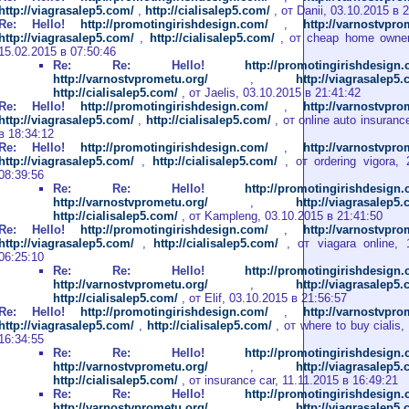
http://viagrasalep5.com/
,
http://cialisalep5.com/
, от Danii, 03.10.2015 в 
Re: Hello!
http://promotingirishdesign.com/
,
http://varnostvpro
http://viagrasalep5.com/
,
http://cialisalep5.com/
, от cheap home owner
15.02.2015 в 07:50:46
Re: Re: Hello!
http://promotingirishdesign
http://varnostvprometu.org/
,
http://viagrasalep5
http://cialisalep5.com/
, от Jaelis, 03.10.2015 в 21:41:42
Re: Hello!
http://promotingirishdesign.com/
,
http://varnostvpro
http://viagrasalep5.com/
,
http://cialisalep5.com/
, от online auto insuranc
в 18:34:12
Re: Hello!
http://promotingirishdesign.com/
,
http://varnostvpro
http://viagrasalep5.com/
,
http://cialisalep5.com/
, от ordering vigora, 
08:39:56
Re: Re: Hello!
http://promotingirishdesign
http://varnostvprometu.org/
,
http://viagrasalep5
http://cialisalep5.com/
, от Kampleng, 03.10.2015 в 21:41:50
Re: Hello!
http://promotingirishdesign.com/
,
http://varnostvpro
http://viagrasalep5.com/
,
http://cialisalep5.com/
, от viagara online, 
06:25:10
Re: Re: Hello!
http://promotingirishdesign
http://varnostvprometu.org/
,
http://viagrasalep5
http://cialisalep5.com/
, от Elif, 03.10.2015 в 21:56:57
Re: Hello!
http://promotingirishdesign.com/
,
http://varnostvpro
http://viagrasalep5.com/
,
http://cialisalep5.com/
, от where to buy cialis,
16:34:55
Re: Re: Hello!
http://promotingirishdesign
http://varnostvprometu.org/
,
http://viagrasalep5
http://cialisalep5.com/
, от insurance car, 11.11.2015 в 16:49:21
Re: Re: Hello!
http://promotingirishdesign
http://varnostvprometu.org/
,
http://viagrasalep5