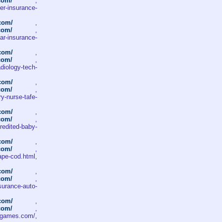
.com/
,
r-insurance-
.com/
,
.com/
,
r-insurance-
.com/
,
.com/
,
ology-tech-
.com/
,
.com/
,
-nurse-tafe-
.com/
,
.com/
,
dited-baby-
.com/
,
.com/
,
ape-cod.html,
.com/
,
.com/
,
surance-auto-
.com/
,
.com/
,
games.com/,