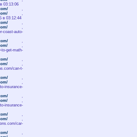
 в 03:13:06
.com/
,
.com/
,
5 в 03:12:44
.com/
,
.com/
,
r-coast-auto-
.com/
,
.com/
,
o-get-math-
.com/
,
.com/
,
s.com/can-t-
.com/
,
.com/
,
to-insurance-
.com/
,
.com/
,
to-insurance-
.com/
,
.com/
,
ons.com/car-
.com/
,