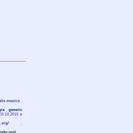
alis mexico
,
1
gra
,
generic
03.10.2015 в
.org/
,
metu.org/
,