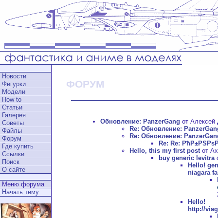
Новости
ФОРУМ
Фигурки
Модели
How to
Статьи
Галерея
Обновление: PanzerGang
от Алексей Д
Советы
Re: Обновление: PanzerGan
Файлы
Re: Обновление: PanzerGan
Форум
Re: Re: РћР±РЅРѕ
Где купить
Hello, this my first post
от Ax
Ссылки
buy generic levitra
о
Поиск
Hello!
gen
О сайте
niagara fa
Меню форума
Начать тему
Hell
http://vi