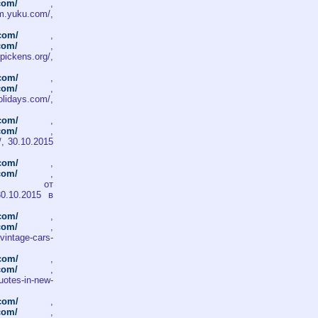
.com/
,
m.yuku.com/,
.com/
,
.com/
,
pickens.org/,
.com/
,
.com/
,
olidays.com/,
.com/
,
.com/
,
t/, 30.10.2015
.com/
,
.com/
,
т
 30.10.2015 в
.com/
,
.com/
,
intage-cars-
.com/
,
.com/
,
uotes-in-new-
.com/
,
.com/
,