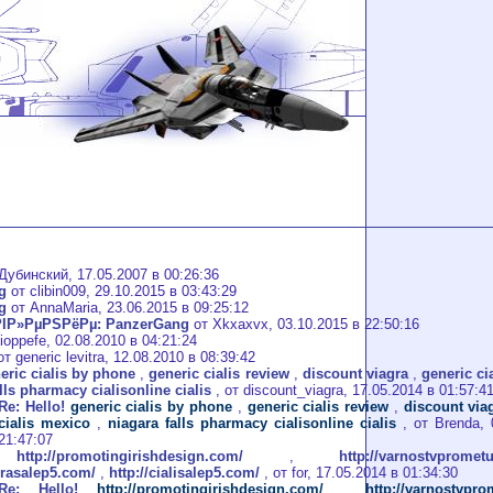
убинский, 17.05.2007 в 00:26:36
g
от clibin009, 29.10.2015 в 03:43:29
g
от AnnaMaria, 23.06.2015 в 09:25:12
РІР»РµРЅРёРµ: PanzerGang
от Xkxaxvx, 03.10.2015 в 22:50:16
ioppefe, 02.08.2010 в 04:21:24
т generic levitra, 12.08.2010 в 08:39:42
eric cialis by phone
,
generic cialis review
,
discount viagra
,
generic ci
lls pharmacy cialisonline cialis
, от discount_viagra, 17.05.2014 в 01:57:4
Re: Hello!
generic cialis by phone
,
generic cialis review
,
discount via
cialis mexico
,
niagara falls pharmacy cialisonline cialis
, от Brenda, 
21:47:07
o!
http://promotingirishdesign.com/
,
http://varnostvprometu
agrasalep5.com/
,
http://cialisalep5.com/
, от for, 17.05.2014 в 01:34:30
Re: Hello!
http://promotingirishdesign.com/
,
http://varnostvpro