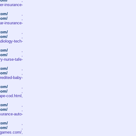
.com/
,
r-insurance-
.com/
,
.com/
,
r-insurance-
.com/
,
.com/
,
ology-tech-
.com/
,
.com/
,
-nurse-tafe-
.com/
,
.com/
,
dited-baby-
.com/
,
.com/
,
ape-cod.html,
.com/
,
.com/
,
surance-auto-
.com/
,
.com/
,
games.com/,