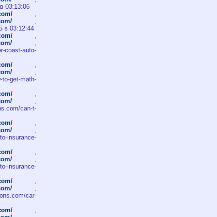
 в 03:13:06
.com/
,
.com/
,
5 в 03:12:44
.com/
,
.com/
,
r-coast-auto-
.com/
,
.com/
,
o-get-math-
.com/
,
.com/
,
s.com/can-t-
.com/
,
.com/
,
to-insurance-
.com/
,
.com/
,
to-insurance-
.com/
,
.com/
,
ons.com/car-
.com/
,