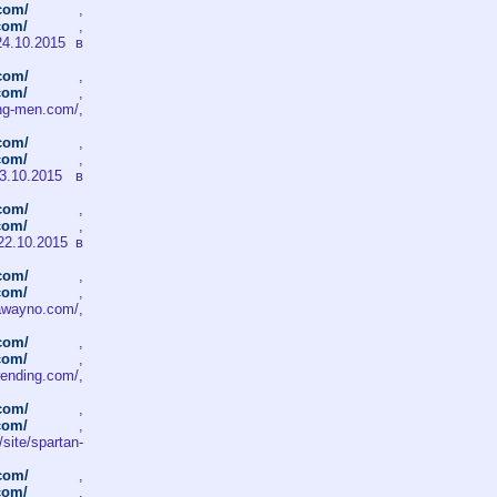
.com/
,
.com/
,
 24.10.2015 в
.com/
,
.com/
,
ing-men.com/,
.com/
,
.com/
,
 23.10.2015 в
.com/
,
.com/
,
, 22.10.2015 в
.com/
,
.com/
,
awayno.com/,
.com/
,
.com/
,
ending.com/,
.com/
,
.com/
,
/spartan-
.com/
,
.com/
,