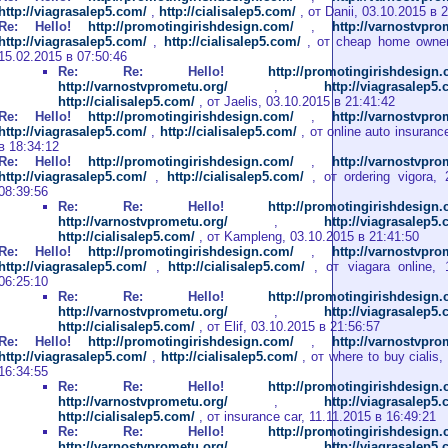
http://viagrasalep5.com/
,
http://cialisalep5.com/
, от Danii, 03.10.2015 в 
Re: Hello!
http://promotingirishdesign.com/
,
http://varnostvpro
http://viagrasalep5.com/
,
http://cialisalep5.com/
, от cheap home owner
15.02.2015 в 07:50:46
Re: Re: Hello!
http://promotingirishdesign
http://varnostvprometu.org/
,
http://viagrasalep5
http://cialisalep5.com/
, от Jaelis, 03.10.2015 в 21:41:42
Re: Hello!
http://promotingirishdesign.com/
,
http://varnostvpro
http://viagrasalep5.com/
,
http://cialisalep5.com/
, от online auto insuranc
в 18:34:12
Re: Hello!
http://promotingirishdesign.com/
,
http://varnostvpro
http://viagrasalep5.com/
,
http://cialisalep5.com/
, от ordering vigora, 
08:39:56
Re: Re: Hello!
http://promotingirishdesign
http://varnostvprometu.org/
,
http://viagrasalep5
http://cialisalep5.com/
, от Kampleng, 03.10.2015 в 21:41:50
Re: Hello!
http://promotingirishdesign.com/
,
http://varnostvpro
http://viagrasalep5.com/
,
http://cialisalep5.com/
, от viagara online, 
06:25:10
Re: Re: Hello!
http://promotingirishdesign
http://varnostvprometu.org/
,
http://viagrasalep5
http://cialisalep5.com/
, от Elif, 03.10.2015 в 21:56:57
Re: Hello!
http://promotingirishdesign.com/
,
http://varnostvpro
http://viagrasalep5.com/
,
http://cialisalep5.com/
, от where to buy cialis,
16:34:55
Re: Re: Hello!
http://promotingirishdesign
http://varnostvprometu.org/
,
http://viagrasalep5
http://cialisalep5.com/
, от insurance car, 11.11.2015 в 16:49:21
Re: Re: Hello!
http://promotingirishdesign
http://varnostvprometu.org/
,
http://viagrasalep5