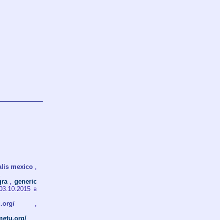
alis mexico
,
1
gra
,
generic
03.10.2015 в
.org/
,
metu.org/
,