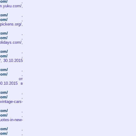
.com/
,
m.yuku.com/,
.com/
,
.com/
,
pickens.org/,
.com/
,
.com/
,
olidays.com/,
.com/
,
.com/
,
t/, 30.10.2015
.com/
,
.com/
,
т
 30.10.2015 в
.com/
,
.com/
,
intage-cars-
.com/
,
.com/
,
uotes-in-new-
.com/
,
.com/
,