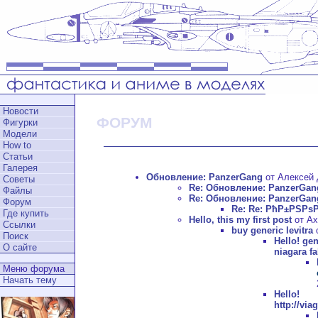
Новости
ФОРУМ
Фигурки
Модели
How to
Статьи
Галерея
Обновление: PanzerGang
от Алексей Д
Советы
Re: Обновление: PanzerGan
Файлы
Re: Обновление: PanzerGan
Форум
Re: Re: РћР±РЅРѕ
Где купить
Hello, this my first post
от Ax
Ссылки
buy generic levitra
о
Поиск
Hello!
gen
О сайте
niagara fa
Меню форума
Начать тему
Hell
http://vi