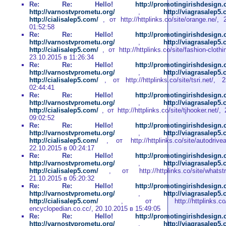
Re: Re: Hello!
http://promotingirishdesign
http://varnostvprometu.org/
,
http://viagrasalep5
http://cialisalep5.com/
, от http://httplinks.co/site/orange.ne/,
01:52:58
Re: Re: Hello!
http://promotingirishdesign
http://varnostvprometu.org/
,
http://viagrasalep5
http://cialisalep5.com/
, от http://httplinks.co/site/fashion-cloth
23.10.2015 в 11:26:34
Re: Re: Hello!
http://promotingirishdesign
http://varnostvprometu.org/
,
http://viagrasalep5
http://cialisalep5.com/
, от http://httplinks.co/site/tsri.net/,
02:44:41
Re: Re: Hello!
http://promotingirishdesign
http://varnostvprometu.org/
,
http://viagrasalep5
http://cialisalep5.com/
, от http://httplinks.co/site/tjhooker.net/
09:02:52
Re: Re: Hello!
http://promotingirishdesign
http://varnostvprometu.org/
,
http://viagrasalep5
http://cialisalep5.com/
, от http://httplinks.co/site/autodrive
22.10.2015 в 00:24:17
Re: Re: Hello!
http://promotingirishdesign
http://varnostvprometu.org/
,
http://viagrasalep5
http://cialisalep5.com/
, от http://httplinks.co/site/whatstr
21.10.2015 в 05:20:32
Re: Re: Hello!
http://promotingirishdesign
http://varnostvprometu.org/
,
http://viagrasalep5
http://cialisalep5.com/
, от http://httplinks.co/site
encyclopedian.co.cc/, 20.10.2015 в 15:49:05
Re: Re: Hello!
http://promotingirishdesign
http://varnostvprometu.org/
,
http://viagrasalep5