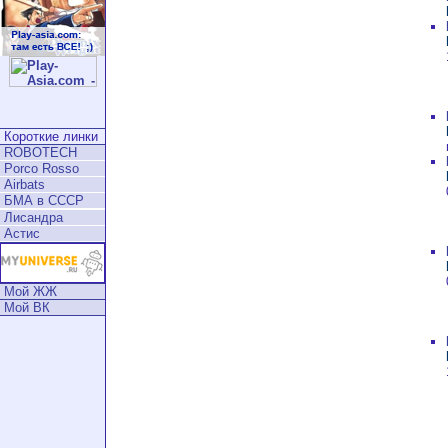
Короткие линки
ROBOTECH
Porco Rosso
Airbats
БМА в СССР
Лисандра
Астис
Мой ЖЖ
Мой ВК