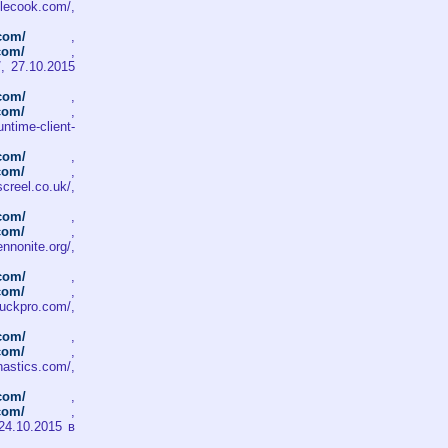
ecook.com/,
.com/
,
.com/
,
/, 27.10.2015
.com/
,
.com/
,
time-client-
.com/
,
.com/
,
reel.co.uk/,
.com/
,
.com/
,
nnonite.org/,
.com/
,
.com/
,
uckpro.com/,
.com/
,
.com/
,
astics.com/,
.com/
,
.com/
,
, 24.10.2015 в