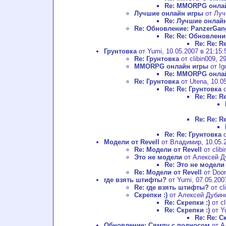
Re: MMORPG онла
Лучшие онлайн игры
от Луч
Re: Лучшие онлай
Re: Обновление: PanzerGan
Re: Re: Обновлени
Re: Re: 
Грунтовка
от Yumi, 10.05.2007 в 21:15:
Re: Грунтовка
от clibin009, 2
MMORPG онлайн игры
от Ig
Re: MMORPG онла
Re: Грунтовка
от Utena, 10.05
Re: Re: Грунтовка
о
Re: Re: R
Re: Re: R
Re: Re: Грунтовка
о
Модели от Revell
от Владимир, 10.05.2
Re: Модели от Revell
от clibi
Это не модели
от Алексей Ду
Re: Это не модели
Re: Модели от Revell
от Doom
где взять штифты?
от Yumi, 07.05.200
Re: где взять штифты?
от cl
Скрепки :)
от Алексей Дубинск
Re: Скрепки :)
от cl
Re: Скрепки :)
от Yu
Re: Re: С
Обновление: Сямпу с подносом
от А