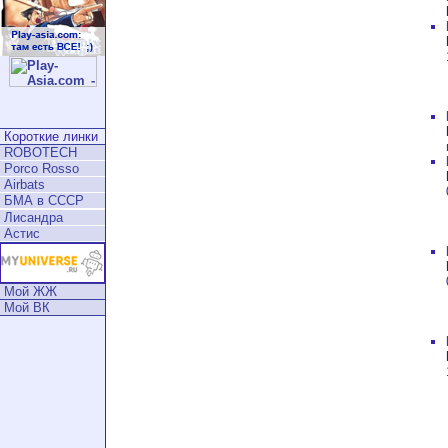
Короткие линки
ROBOTECH
Porco Rosso
Airbats
БМА в СССР
Лисандра
Астис
Мой ЖЖ
Мой ВК