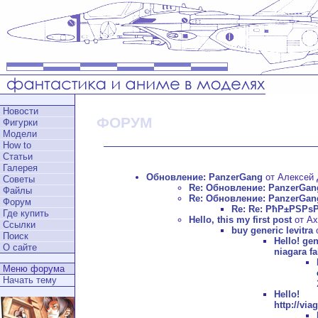
Новости
ФОРУМ
Фигурки
Модели
How to
Статьи
Галерея
Обновление: PanzerGang
от Алексей Д
Советы
Re: Обновление: PanzerGan
Файлы
Re: Обновление: PanzerGan
Форум
Re: Re: РћР±РЅРѕ
Где купить
Hello, this my first post
от Ax
Ссылки
buy generic levitra
о
Поиск
Hello!
gen
О сайте
niagara fa
Меню форума
Начать тему
Hell
http://vi