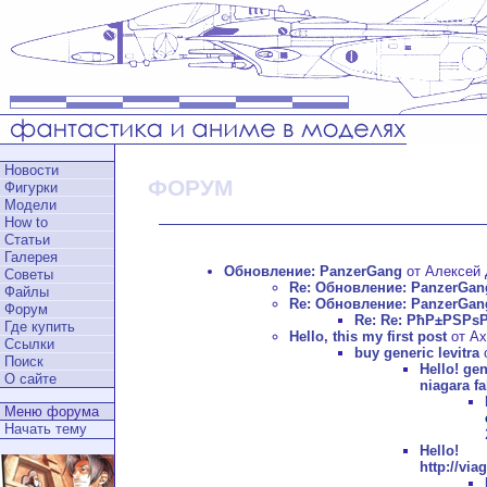
Новости
ФОРУМ
Фигурки
Модели
How to
Статьи
Галерея
Обновление: PanzerGang
от Алексей Д
Советы
Re: Обновление: PanzerGan
Файлы
Re: Обновление: PanzerGan
Форум
Re: Re: РћР±РЅРѕ
Где купить
Hello, this my first post
от Ax
Ссылки
buy generic levitra
о
Поиск
Hello!
gen
О сайте
niagara fa
Меню форума
Начать тему
Hell
http://vi