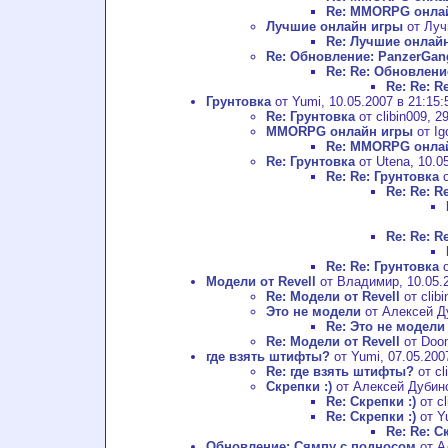
Re: MMORPG онла
Лучшие онлайн игры
от Луч
Re: Лучшие онлай
Re: Обновление: PanzerGan
Re: Re: Обновлени
Re: Re: 
Грунтовка
от Yumi, 10.05.2007 в 21:15:
Re: Грунтовка
от clibin009, 2
MMORPG онлайн игры
от Ig
Re: MMORPG онла
Re: Грунтовка
от Utena, 10.05
Re: Re: Грунтовка
о
Re: Re: R
Re: Re: R
Re: Re: Грунтовка
о
Модели от Revell
от Владимир, 10.05.2
Re: Модели от Revell
от clibi
Это не модели
от Алексей Ду
Re: Это не модели
Re: Модели от Revell
от Doom
где взять штифты?
от Yumi, 07.05.200
Re: где взять штифты?
от cl
Скрепки :)
от Алексей Дубинск
Re: Скрепки :)
от cl
Re: Скрепки :)
от Yu
Re: Re: С
Обновление: Сямпу с подносом
от А