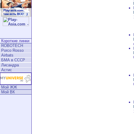
Короткие линки
ROBOTECH
Porco Rosso
Airbats
БМА в СССР
Лисандра
Астис
Мой ЖЖ
Мой ВК