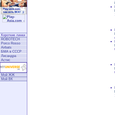
Короткие линки
ROBOTECH
Porco Rosso
Airbats
БМА в СССР
Лисандра
Астис
Мой ЖЖ
Мой ВК