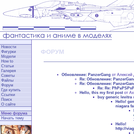
Новости
ФОРУМ
Фигурки
Модели
How to
Статьи
Галерея
Обновление: PanzerGang
от Алексей Д
Советы
Re: Обновление: PanzerGan
Файлы
Re: Обновление: PanzerGan
Форум
Re: Re: РћР±РЅРѕ
Где купить
Hello, this my first post
от Ax
Ссылки
buy generic levitra
о
Поиск
Hello!
gen
О сайте
niagara fa
Меню форума
Начать тему
Hell
http://vi