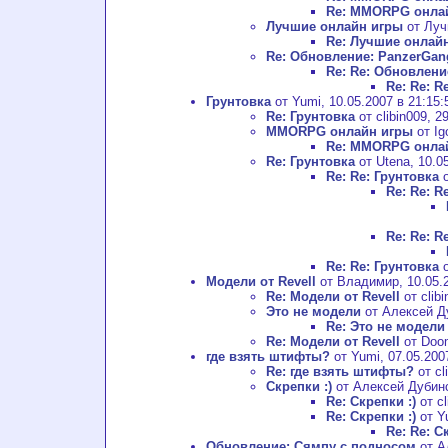
Re: MMORPG онла
Лучшие онлайн игры
от Луч
Re: Лучшие онлай
Re: Обновление: PanzerGan
Re: Re: Обновлени
Re: Re: 
Грунтовка
от Yumi, 10.05.2007 в 21:15:
Re: Грунтовка
от clibin009, 2
MMORPG онлайн игры
от Ig
Re: MMORPG онла
Re: Грунтовка
от Utena, 10.05
Re: Re: Грунтовка
о
Re: Re: R
Re: Re: R
Re: Re: Грунтовка
о
Модели от Revell
от Владимир, 10.05.2
Re: Модели от Revell
от clibi
Это не модели
от Алексей Ду
Re: Это не модели
Re: Модели от Revell
от Doom
где взять штифты?
от Yumi, 07.05.200
Re: где взять штифты?
от cl
Скрепки :)
от Алексей Дубинск
Re: Скрепки :)
от cl
Re: Скрепки :)
от Yu
Re: Re: С
Обновление: Сямпу с подносом
от А