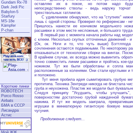
Gundam Rx-78
оставляю их в покое, но потом надо буде
Dark Jedi Pic
непосредственно стволы - ведь наружу торчат
Babylon-5
трехствольных гатлингов.
Starfury
С удивлением обнаружил, что на "ступнях" нижня
MS-18e
лишь с одной стороны. Проверил по референсам - не
Kämpfer
Пришлось нанести ее кончиком модельного ножа
P-chan
расшивки в этом месте несложные, и большого труда 
В первый раз с момента начала работы над модел
с клеем. Несколько скупых отточенных движений - и
(Ок, ок. Ноги и то, что чуть выше) Бэттлпода
сочленения остаются подвижными. По некоторому р
отказываться от технологии сборки на винтах. Посм
В крайнем случае, их всегда можно вывинтить обрат
точно совместить линии расшивки и пройтись кое-гд
ножиком. Тут же были обработаны и сопла мане
расположенные за коленями. Они стали круглыми и т
и положено.
Тут меня пробила идея сымитировать грубую ме
протитипа. Техника Зентреди никогда не блистала чис
Короткие линки
груба и неухожена. Пластик же модели был буквальн
ROBOTECH
Следуя принципу "Ухудшить, чтобы улучшить"
Porco Rosso
поверхностям достаточно грубой наждачной бумаго
Airbats
нажима. И тут же модель заиграла, превративши
БМА в СССР
игрушки в миниатюрную гигантскую боевую маши
Лисандра
чугуния.
Астис
Продолжение следует...
Мой ЖЖ