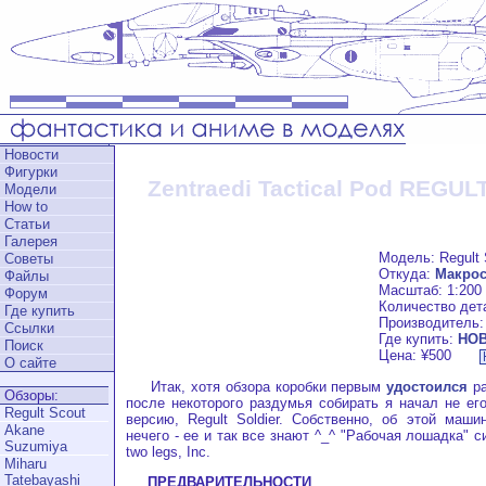
Новости
Фигурки
Zentraedi Tactical Pod REGU
Модели
How to
Статьи
Галерея
Модель: Regult 
Советы
Откуда:
Макрос
Файлы
Масштаб: 1:200
Форум
Количество дет
Где купить
Производитель
Ссылки
Где купить:
HOB
Поиск
Цена: ¥500
О сайте
Итак, хотя обзора коробки первым
удостоился
ра
Обзоры:
после некоторого раздумья собирать я начал не ег
Regult Scout
версию, Regult Soldier. Собственно, об этой маши
Akane
нечего - ее и так все знают ^_^ "Рабочая лошадка" с
Suzumiya
two legs, Inc.
Miharu
Tatebayashi
ПРЕДВАРИТЕЛЬНОСТИ