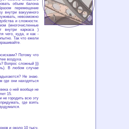
ровать объем балона
разом перемещение
ку внутри вакуумного
луживать, невозможно
добства и сложности.
мом (многочисленные
т внутри каркаса )
я чего, куда, и как -
опытно. Так что ежели
прашивайте.
сисками? Потому что
елее воздуха.
? Вопрос сложный )))
ль). В любом случае
дыхаются? Не знаю.
м где они находяться
века о ней вообще не
лет 15.
 не городить всю эту
придумать, где взять
 додумался.
нов и около 10 тысч.