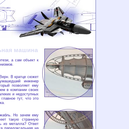
ьная машина
ези, а сам объект к
низмов.
ерн. В кратце сюжет
сумашедший инженер
торый позволяет ему
нем в компании своих
алеких и недоступных
главное тут, что это
ка.
абль. Но зачем ему
еет такую странную
ь из металла? Ответ
та парадоксальная на