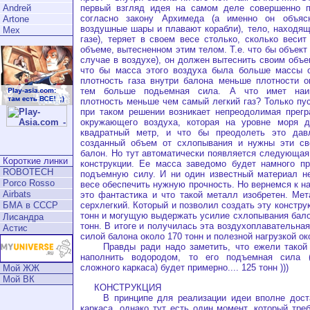
первый взгляд идея на самом деле совершенно пр
Аndrей
согласно закону Архимеда (а именно он объяс
Artone
воздушные шары и плавают корабли), тело, находящ
Mex
газе), теряет в своем весе столько, сколько весит
объеме, вытесненном этим телом. Т.е. что бы объект
случае в воздухе), он должен вытеснить своим объе
что бы масса этого воздуха была больше массы о
плотность газа внутри балона меньше плотности о
тем больше подьемная сила. А что имет наим
плотность меньше чем самый легкий газ? Только пус
при таком решении возникает непреодолимая прегр
окружающего воздуха, которая на уровне моря д
квадратный метр, и что бы преодолеть это дав
созданный объем от схлопывания и нужны эти св
балон. Но тут автоматически появляется следующая 
Короткие линки
конструкции. Ее масса заведомо будет намного п
ROBOTECH
подъемную силу. И ни один известный материал н
Porco Rosso
весе обеспечить нужную прочность. Но вернемся к н
Airbats
это фантастика и что такой металл изобретен. Ме
БМА в СССР
серхлегкий. Который и позволил создать эту констр
тонн и могущую выдержать усилие схлопывания бало
Лисандра
тонн. В итоге и получилась эта воздухоплавательна
Астис
силой балона около 170 тонн и полезной нагрузкой ок
Правды ради надо заметить, что ежели такой 
наполнить водородом, то его подъемная сила (
сложного каркаса) будет примерно.... 125 тонн )))
Мой ЖЖ
Мой ВК
КОНСТРУКЦИЯ
В принципе для реализации идеи вполне достат
каркаса, однако тут есть один момент, который тре