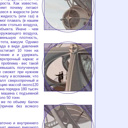
оста. Как известно,
няет почему летают
ееся в жидкости (или
 жидкость (или газ) в
 мог плавать (в нашем
мом столько воздуха,
бъекта. Иначе - чем
кружающего воздуха,
еньшую плотность,
тота, вакуум. Однако
ада в виде давления
остигает 10 тонн на
ление и и удержать
ерхпрочный каркас и
проблема - вес такой
ревышать полученную
е сможет при нужном
ачалу и вспомним, что
талл сверххпрочный и
укцию массой около120
на порядка 180 тысяч
я машина с подъемной
оло 50 тонн.
же по объему балон
причем без всякого
очно и внутреннего
бует именно внешного