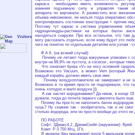
каркаса - необходимо иметь возможность регули
изменяя подъемную силу и управляя таким об
аппарата по вертикали. А разместить всю механни
объема невозможно, ее нельзя тогда оперативно обс
контролировать состояние конструкции + прочие неу
Поэтому тут каркас и система управлением объе
гидроцилиндры-растяжки на которых балон виси
находяться снаружи. Про все остальное, что там дл
могу рассказать отдельно, если кому будет это люб
чего не понятно по отдельным деталям или узлам - с
Ф.А.К. (на всякий случай)
Почему не летают тогда вакуумные упаковки с со
внутри на 99,9% не пустота, а сосиски , которые тяж
Что означает буква «V» на носу основной гандолы
Возможно это Vacuum, а может Vern (который Жю
каждый корабль должен иметь свое имя.
Почему возудхоплаватели не замерзают и не за
Возможно в то время просто не подозревали, что та
очень холодно и мало воздуха )))
А как насчет аэродинамики? Да никак, в конце 19 
думали, тогда до полета первого самолета было еше 
Почему бы просто не наполнить балон водородом и
чушь? Ну скажем так - изобретатель так и не смог 
столько водорода, или он просто вообще до этого не
ПО РАБОТЕ
Софт: 3Дмакс4,2, ДреамСкейп (окружение). Врей.
Комп: Р-3 750 Мгц, 1Гб.
В модели (без окружения) почти 5 мильонов полиго