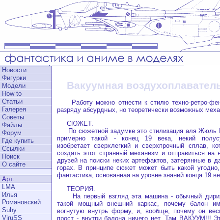
Новости
Фигурки
Вакуумная воздухоплавател
Модели
How to
Статьи
Работу можно отнести к стилю техно-ретро-фент
Галерея
разряду абсурдных, но теоретически возможных меха
Советы
СЮЖЕТ.
Файлы
По сюжетной задумке это стилизация аля Жюль В
Форум
примерно такой - конец 19 века, некий полу
Где купить
изобретает сверхлегкий и сверхпрочный сплав, ко
Ссылки
создать этот странный механизм и отправиться на 
Поиск
друзей на поиски неких артефактов, затерянные в д
О сайте
горах. В принципе сюжет может быть какой угодно, 
фантастика, основанная на уровне знаний конца 19 ве
Арт:
LMA
ТЕОРИЯ.
Илья
На первый взгляд эта машина - обычный дириж
Романовский
такой мощный внешний каркас, почему балон им
Suhy
вогнутую внутрь форму, и, вообще, почему он вес
ViruSS
прост - внутри балона ничего нет. Там ВАКУУМ!!! Э